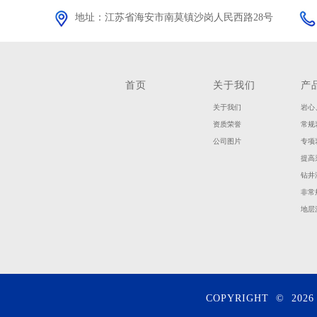
地址：江苏省海安市南莫镇沙岗人民西路28号
首页
关于我们
产
关于我们
岩心
资质荣誉
常规
公司图片
专项
提高
钻井
非常
地层
COPYRIGHT © 20