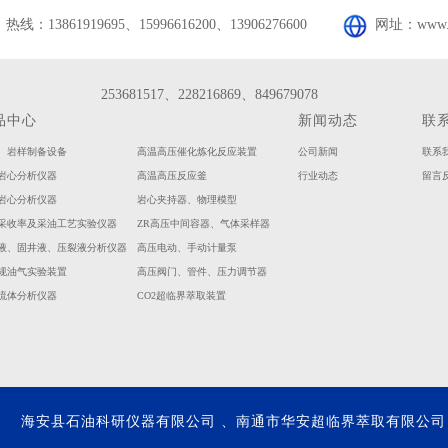
热线：13861919695、15996616200、13906276600
网址：www.s
253681517、228216869、849679078
品中心
新闻动态
联
、岩样制备设备
高温高压催化炼化反应装置
公司新闻
联系
岩心分析仪器
高温高压反应釜
行业动态
留言
岩心分析仪器
岩心夹持器、物理模型
采收率及采油工艺实验仪器
ZR高压中间容器、气体采样器
液、固井液、压裂液分析仪器
高压电动、手动计量泵
规油气实验装置
高压阀门、管件、压力调节器
流体分析仪器
CO2超临界萃取装置
26
海安县石油科研仪器有限公司
、南通市华安超临界萃取有限