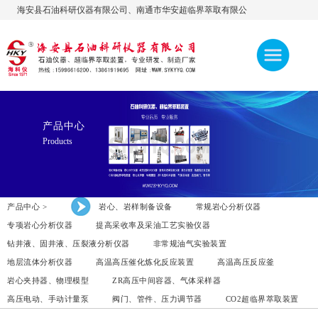
海安县石油科研仪器有限公司、南通市华安超临界萃取有限公
司，公司官网:www.sykyyq.com，欢迎访问！ 热线：
13861919695、15996616200、13906276600
产品中心
Products
产品中心 >
岩心、岩样制备设备
常规岩心分析仪器
专项岩心分析仪器
提高采收率及采油工艺实验仪器
钻井液、固井液、压裂液分析仪器
非常规油气实验装置
地层流体分析仪器
高温高压催化炼化反应装置
高温高压反应釜
岩心夹持器、物理模型
ZR高压中间容器、气体采样器
高压电动、手动计量泵
阀门、管件、压力调节器
CO2超临界萃取装置