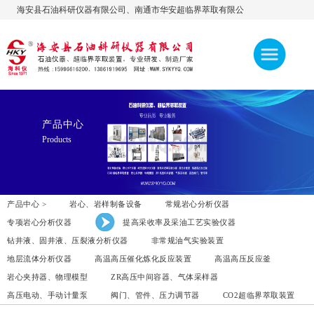
海安县石油科研仪器有限公司、南通市华安超临界萃取有限公
司，公司官网:www.sykyyq.com，欢迎访问！ 热线：
15996616200、13861919695、13906276600
产品中心
Products
产品中心 >
岩心、岩样制备设备
常规岩心分析仪器
专项岩心分析仪器
提高采收率及采油工艺实验仪器
钻井液、固井液、压裂液分析仪器
非常规油气实验装置
地层流体分析仪器
高温高压催化炼化反应装置
高温高压反应釜
岩心夹持器、物理模型
ZR高压中间容器、气体采样器
高压电动、手动计量泵
阀门、管件、压力调节器
CO2超临界萃取装置